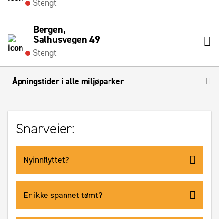
Stengt
Bergen,
Salhusvegen 49
Stengt
Åpningstider i alle miljøparker
Snarveier:
Nyinnflyttet?
Er ikke spannet tømt?