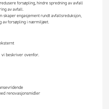
 redusere forsøpling, hindre spredning av avfall
ing av avfall.
 skaper engasjement rundt avfallsreduksjon,
 av forsøpling i nærmiljøet.
 eksternt
k vi beskriver ovenfor.
ansevridende
med renovasjonsmidler