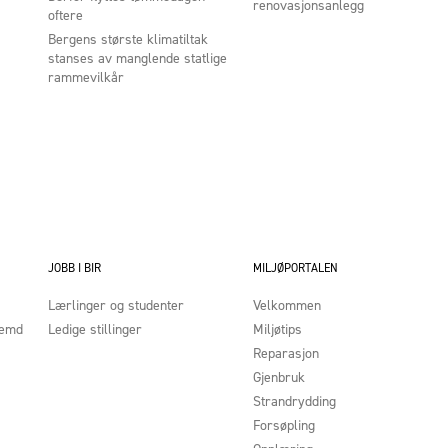
renovasjonsanlegg
oftere
Bergens største klimatiltak
stanses av manglende statlige
rammevilkår
JOBB I BIR
MILJØPORTALEN
Lærlinger og studenter
Velkommen
nemd
Ledige stillinger
Miljøtips
Reparasjon
Gjenbruk
Strandrydding
Forsøpling