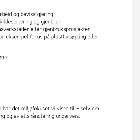
beid og bevisstgjøring
kildesortering og gjenbruk
nsverksteder eller gjenbruksprosjekter
r eksempel fokus på plastforsøpling eller
tte:
har det miljøfokuset vi viser til – selv om
ing og avfallshåndtering underveis.