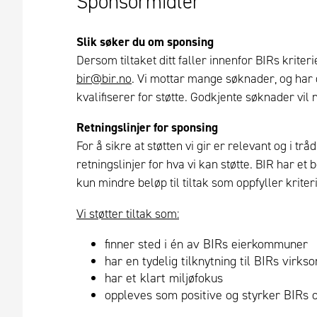
Sponsormidler
Slik søker du om sponsing
Dersom tiltaket ditt faller innenfor BIRs kriter
bir@bir.no
. Vi mottar mange søknader, og har
kvalifiserer for støtte. Godkjente søknader vil
Retningslinjer for sponsing
For å sikre at støtten vi gir er relevant og i t
retningslinjer for hva vi kan støtte. BIR har et 
kun mindre beløp til tiltak som oppfyller kriter
Vi støtter tiltak som:
finner sted i én av BIRs eierkommuner
har en tydelig tilknytning til BIRs virks
har et klart miljøfokus
oppleves som positive og styrker BIR