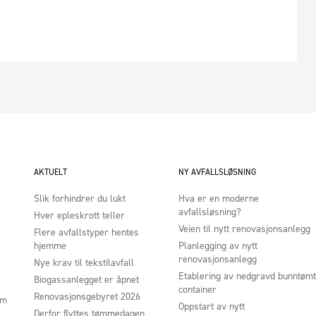
AKTUELT
NY AVFALLSLØSNING
Slik forhindrer du lukt
Hva er en moderne
avfallsløsning?
Hver epleskrott teller
Veien til nytt renovasjonsanlegg
Flere avfallstyper hentes
hjemme
Planlegging av nytt
renovasjonsanlegg
Nye krav til tekstilavfall
Etablering av nedgravd bunntømt
Biogassanlegget er åpnet
container
Renovasjonsgebyret 2026
um
Oppstart av nytt
Derfor flyttes tømmedagen