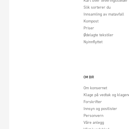
Kart over leveringssteder
Slik sorterer du
Innsamling av matavfall
Kompost
Priser
Ødelagte tekstiler
Nyinnflyttet
OM BIR
Om konsernet
Klage på vedtak og klage
Forskrifter
Innsyn og postlister
Personvern
Våre anlegg