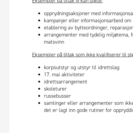
Eksempler på tiltak vi kan støtte:
opprydningsaksjoner med informasjonsar
kampanjer eller informasjonsarbeid om 
etablering av bytteordninger, reparasjo
arrangementer med tydelig miljøtema, fo
matsvinn
Eksempler på tiltak som ikke kvalifiserer til stø
korpsutstyr og utstyr til idrettslag
17. mai aktiviteter
idrettsarrangement
skoleturer
russebusser
samlinger eller arrangementer som ikke 
det er lagt inn gode rutiner for opprydd