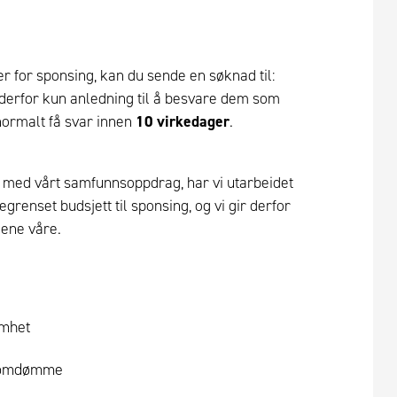
ier for sponsing, kan du sende en søknad til:
 derfor kun anledning til å besvare dem som
 normalt få svar innen
10 virkedager
.
råd med vårt samfunnsoppdrag, har vi utarbeidet
begrenset budsjett til sponsing, og vi gir derfor
iene våre.
omhet
s omdømme