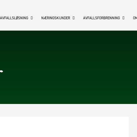
 AVFALLSLØSNING
NÆRINGSKUNDER
AVFALLSFORBRENNING
OM
r