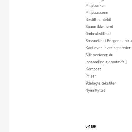
Miljøparker
Miljøbussene
Bestill hentebil
Spann ikke tømt
Ombrukstilbud
Bossnettet i Bergen sentr
Kart over leveringssteder
Slik sorterer du
Innsamling av matavfall
Kompost
Priser
Ødelagte tekstiler
Nyinnflyttet
OM BIR