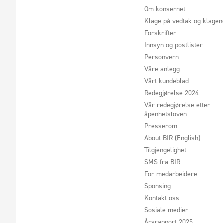
Om konsernet
Klage på vedtak og klage
Forskrifter
Innsyn og postlister
Personvern
Våre anlegg
Vårt kundeblad
Redegjørelse 2024
Vår redegjørelse etter
åpenhetsloven
Presserom
About BIR (English)
Tilgjengelighet
SMS fra BIR
For medarbeidere
Sponsing
Kontakt oss
Sosiale medier
Årsrapport 2025