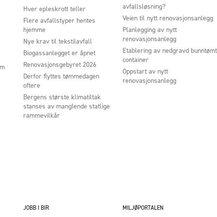
avfallsløsning?
Hver epleskrott teller
Veien til nytt renovasjonsanlegg
Flere avfallstyper hentes
hjemme
Planlegging av nytt
renovasjonsanlegg
Nye krav til tekstilavfall
Etablering av nedgravd bunntømt
Biogassanlegget er åpnet
container
Renovasjonsgebyret 2026
um
Oppstart av nytt
Derfor flyttes tømmedagen
renovasjonsanlegg
oftere
Bergens største klimatiltak
stanses av manglende statlige
rammevilkår
JOBB I BIR
MILJØPORTALEN