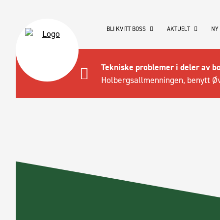
BLI KVITT BOSS
AKTUELT
NY
Tekniske problemer i deler av b
Holbergsallmenningen, benytt Øv