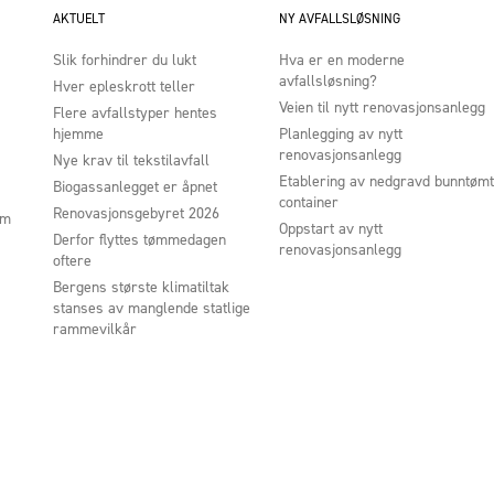
AKTUELT
NY AVFALLSLØSNING
Slik forhindrer du lukt
Hva er en moderne
avfallsløsning?
Hver epleskrott teller
Veien til nytt renovasjonsanlegg
Flere avfallstyper hentes
hjemme
Planlegging av nytt
renovasjonsanlegg
Nye krav til tekstilavfall
Etablering av nedgravd bunntømt
Biogassanlegget er åpnet
container
Renovasjonsgebyret 2026
um
Oppstart av nytt
Derfor flyttes tømmedagen
renovasjonsanlegg
oftere
Bergens største klimatiltak
stanses av manglende statlige
rammevilkår