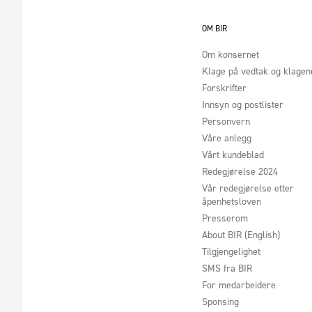
OM BIR
Om konsernet
Klage på vedtak og klage
Forskrifter
Innsyn og postlister
Personvern
Våre anlegg
Vårt kundeblad
Redegjørelse 2024
Vår redegjørelse etter
åpenhetsloven
Presserom
About BIR (English)
Tilgjengelighet
SMS fra BIR
For medarbeidere
Sponsing