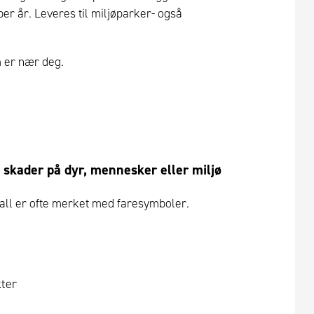
per år. Leveres til miljøparker- også
m er nær deg.
skader på dyr, mennesker eller miljø
vfall er ofte merket med faresymboler.
kter