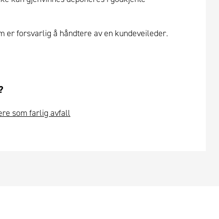
om er forsvarlig å håndtere av en kundeveileder.
?
ere som farlig avfall