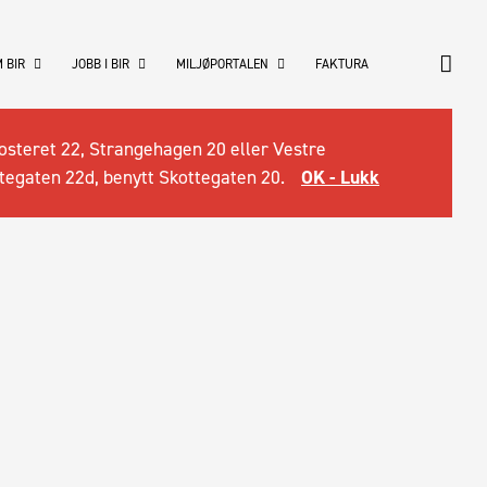
 BIR
JOBB I BIR
MILJØPORTALEN
FAKTURA
osteret 22, Strangehagen 20 eller Vestre
tegaten 22d, benytt Skottegaten 20.
OK - Lukk