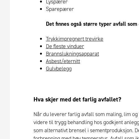
Lyspærer
Sparepærer
Det finnes også større typer avfall som 
Trykkimpregnert trevirke
De fleste vinduer
Brannslukningsapparat
Asbest/eternitt
Gulvbelegg
Hva skjer med det farlig avfallet?
Når du leverer farlig avfall som maling, lim og 
videre til trygg behandling hos godkjent anleg
som alternativt brensel i sementproduksjon. De
forbrenning med høy temperatur. Avfall som i