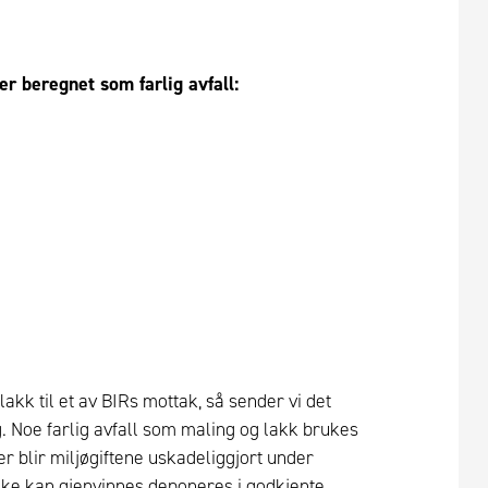
er beregnet som farlig avfall:
lakk til et av BIRs mottak, så sender vi det
g. Noe farlig avfall som maling og lakk brukes
r blir miljøgiftene uskadeliggjort under
kke kan gjenvinnes deponeres i godkjente