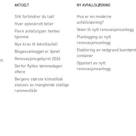
AKTUELT
NY AVFALLSLØSNING
Slik forhindrer du lukt
Hva er en moderne
avfallsløsning?
Hver epleskrott teller
Veien til nytt renovasjonsanlegg
Flere avfallstyper hentes
hjemme
Planlegging av nytt
renovasjonsanlegg
Nye krav til tekstilavfall
Etablering av nedgravd bunntømt
Biogassanlegget er åpnet
container
Renovasjonsgebyret 2026
um
Oppstart av nytt
Derfor flyttes tømmedagen
renovasjonsanlegg
oftere
Bergens største klimatiltak
stanses av manglende statlige
rammevilkår