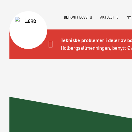
BLI KVITT BOSS
AKTUELT
NY
Tekniske problemer i deler av b
Holbergsallmenningen, benytt Øv