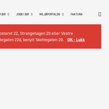
 BIR
JOBB I BIR
MILJØPORTALEN
FAKTURA
osteret 22, Strangehagen 20 eller Vestre
tegaten 22d, benytt Skottegaten 20.
OK - Lukk