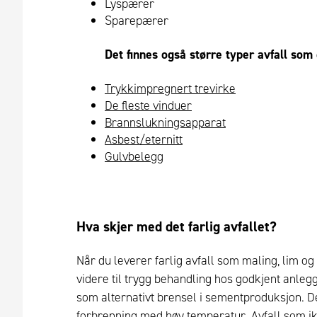
Lyspærer
Sparepærer
Det finnes også større typer avfall som 
Trykkimpregnert trevirke
De fleste vinduer
Brannslukningsapparat
Asbest/eternitt
Gulvbelegg
Hva skjer med det farlig avfallet?
Når du leverer farlig avfall som maling, lim og 
videre til trygg behandling hos godkjent anleg
som alternativt brensel i sementproduksjon. De
forbrenning med høy temperatur. Avfall som i