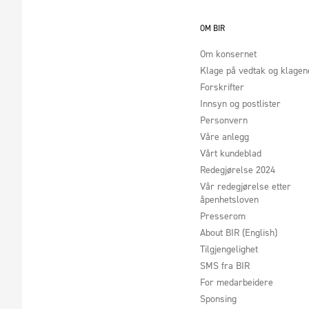
OM BIR
Om konsernet
Klage på vedtak og klage
Forskrifter
Innsyn og postlister
Personvern
Våre anlegg
Vårt kundeblad
Redegjørelse 2024
Vår redegjørelse etter
åpenhetsloven
Presserom
About BIR (English)
Tilgjengelighet
SMS fra BIR
For medarbeidere
Sponsing