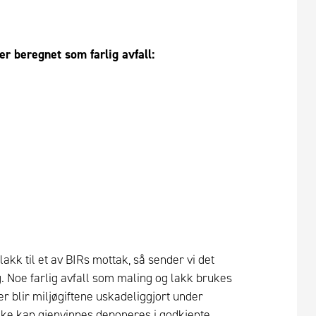
er beregnet som farlig avfall:
lakk til et av BIRs mottak, så sender vi det
g. Noe farlig avfall som maling og lakk brukes
r blir miljøgiftene uskadeliggjort under
kke kan gjenvinnes deponeres i godkjente