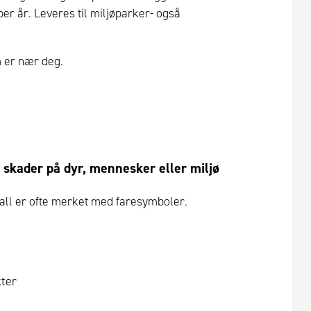
per år. Leveres til miljøparker- også
m er nær deg.
skader på dyr, mennesker eller miljø
vfall er ofte merket med faresymboler.
kter