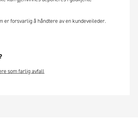
om er forsvarlig å håndtere av en kundeveileder.
?
ere som farlig avfall