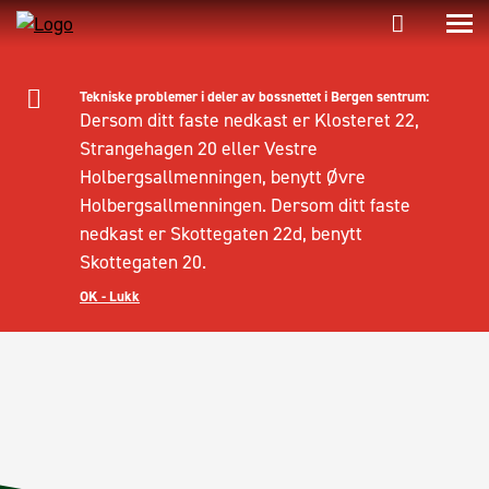
Tekniske problemer i deler av bossnettet i Bergen sentrum:
Dersom ditt faste nedkast er Klosteret 22,
Strangehagen 20 eller Vestre
Holbergsallmenningen, benytt Øvre
Holbergsallmenningen. Dersom ditt faste
nedkast er Skottegaten 22d, benytt
Skottegaten 20.
OK - Lukk