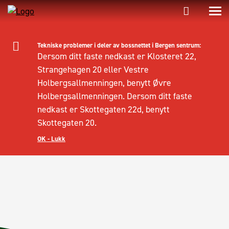
Tekniske problemer i deler av bossnettet i Bergen sentrum:
Dersom ditt faste nedkast er Klosteret 22,
Strangehagen 20 eller Vestre
Holbergsallmenningen, benytt Øvre
Holbergsallmenningen. Dersom ditt faste
nedkast er Skottegaten 22d, benytt
Skottegaten 20.
OK - Lukk