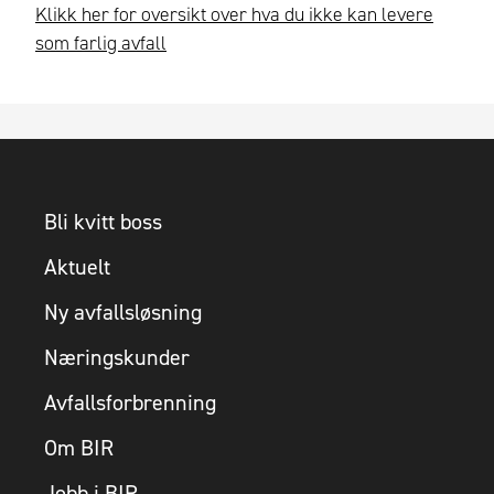
Klikk her for oversikt over hva du ikke kan levere
som farlig avfall
Bli kvitt boss
Aktuelt
Ny avfallsløsning
Næringskunder
Avfallsforbrenning
Om BIR
Jobb i BIR