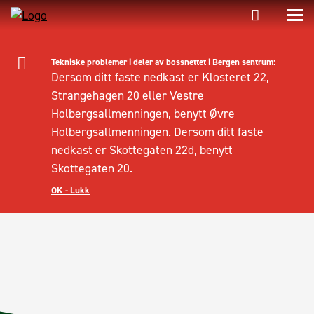
Tekniske problemer i deler av bossnettet i Bergen sentrum:
Dersom ditt faste nedkast er Klosteret 22,
Strangehagen 20 eller Vestre
Holbergsallmenningen, benytt Øvre
Holbergsallmenningen. Dersom ditt faste
nedkast er Skottegaten 22d, benytt
Skottegaten 20.
OK - Lukk