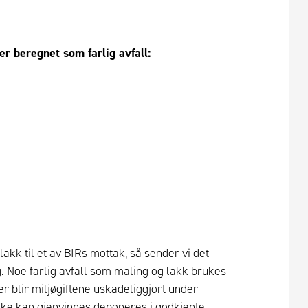
er beregnet som farlig avfall:
lakk til et av BIRs mottak, så sender vi det
g. Noe farlig avfall som maling og lakk brukes
r blir miljøgiftene uskadeliggjort under
kke kan gjenvinnes deponeres i godkjente