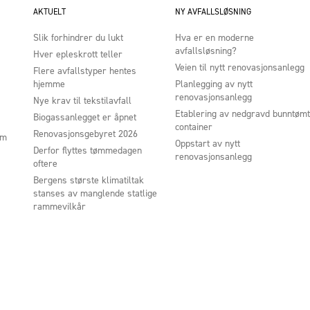
AKTUELT
NY AVFALLSLØSNING
Slik forhindrer du lukt
Hva er en moderne
avfallsløsning?
Hver epleskrott teller
Veien til nytt renovasjonsanlegg
Flere avfallstyper hentes
hjemme
Planlegging av nytt
renovasjonsanlegg
Nye krav til tekstilavfall
Etablering av nedgravd bunntømt
Biogassanlegget er åpnet
container
Renovasjonsgebyret 2026
um
Oppstart av nytt
Derfor flyttes tømmedagen
renovasjonsanlegg
oftere
Bergens største klimatiltak
stanses av manglende statlige
rammevilkår