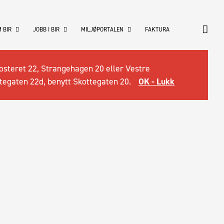
 BIR
JOBB I BIR
MILJØPORTALEN
FAKTURA
osteret 22, Strangehagen 20 eller Vestre
tegaten 22d, benytt Skottegaten 20.
OK - Lukk