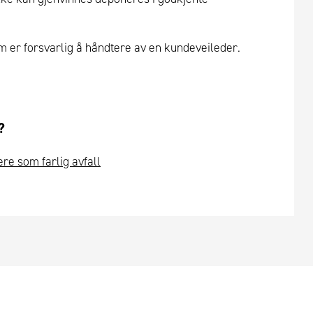
om er forsvarlig å håndtere av en kundeveileder.
?
ere som farlig avfall