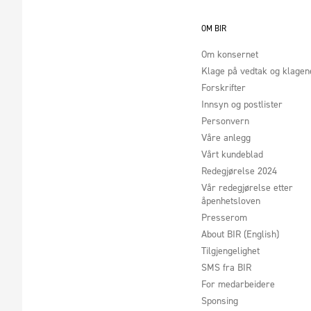
OM BIR
Om konsernet
Klage på vedtak og klage
Forskrifter
Innsyn og postlister
Personvern
Våre anlegg
Vårt kundeblad
Redegjørelse 2024
Vår redegjørelse etter
åpenhetsloven
Presserom
About BIR (English)
Tilgjengelighet
SMS fra BIR
For medarbeidere
Sponsing