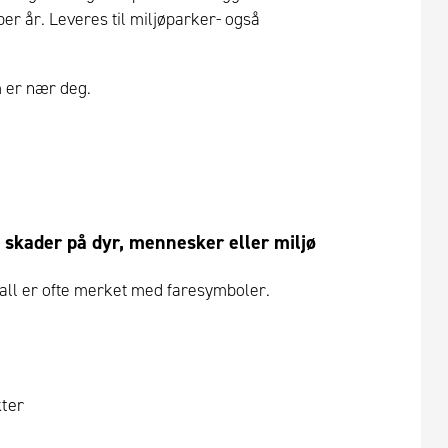
per år. Leveres til miljøparker- også
m er nær deg.
skader på dyr, mennesker eller miljø
vfall er ofte merket med faresymboler.
kter