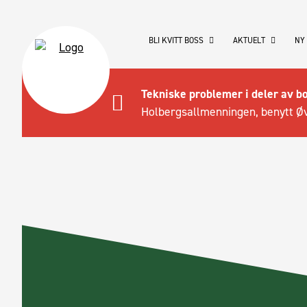
BLI KVITT BOSS
AKTUELT
NY
Tekniske problemer i deler av b
Holbergsallmenningen, benytt Øv