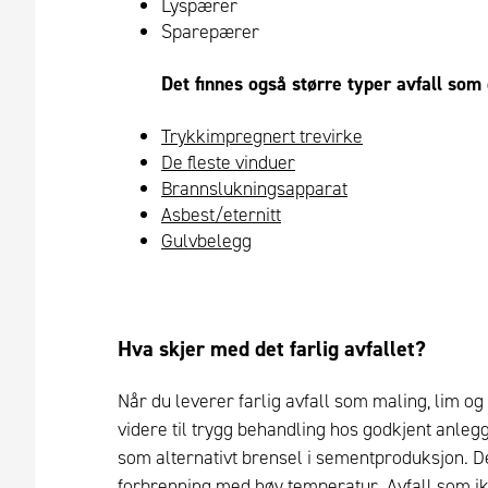
Lyspærer
Sparepærer
Det finnes også større typer avfall som 
Trykkimpregnert trevirke
De fleste vinduer
Brannslukningsapparat
Asbest/eternitt
Gulvbelegg
Hva skjer med det farlig avfallet?
Når du leverer farlig avfall som maling, lim og 
videre til trygg behandling hos godkjent anleg
som alternativt brensel i sementproduksjon. De
forbrenning med høy temperatur. Avfall som i