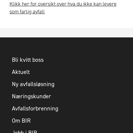
Klikk her for oversikt over hva du ikke kan levere
som farlig avfall
Bli kvitt boss
Aktuelt
Ny avfallsløsning
Næringskunder
Avfallsforbrenning
Om BIR
Jobb i BIR