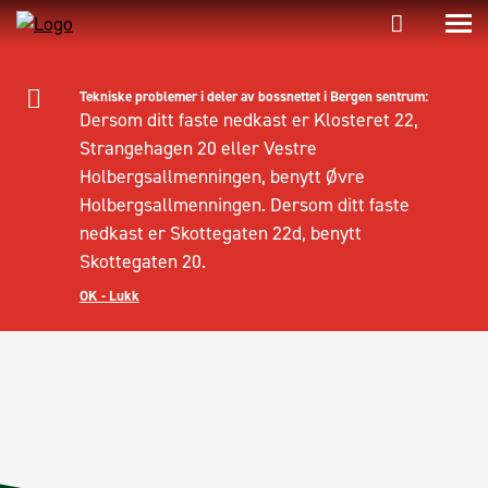
Tekniske problemer i deler av bossnettet i Bergen sentrum:
Dersom ditt faste nedkast er Klosteret 22,
Strangehagen 20 eller Vestre
Holbergsallmenningen, benytt Øvre
Holbergsallmenningen. Dersom ditt faste
nedkast er Skottegaten 22d, benytt
Skottegaten 20.
OK - Lukk