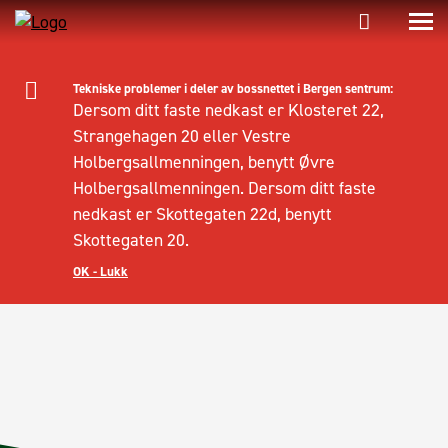
Tekniske problemer i deler av bossnettet i Bergen sentrum:
Dersom ditt faste nedkast er Klosteret 22,
Strangehagen 20 eller Vestre
Holbergsallmenningen, benytt Øvre
Holbergsallmenningen. Dersom ditt faste
nedkast er Skottegaten 22d, benytt
Skottegaten 20.
OK - Lukk