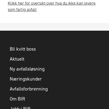
Klikk her for oversikt over hva du ikke kan levere
som farlig avfall
Bli kvitt boss
Aktuelt
Ny avfallsløsning
Næringskunder
Avfallsforbrenning
Om BIR
Jobb i BIR