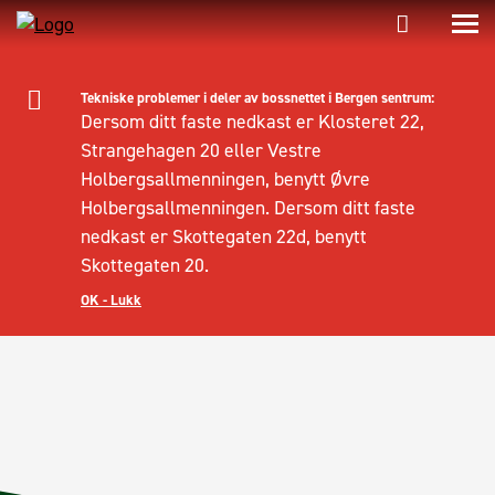
Tekniske problemer i deler av bossnettet i Bergen sentrum:
Dersom ditt faste nedkast er Klosteret 22,
Strangehagen 20 eller Vestre
Holbergsallmenningen, benytt Øvre
Holbergsallmenningen. Dersom ditt faste
nedkast er Skottegaten 22d, benytt
Skottegaten 20.
OK - Lukk