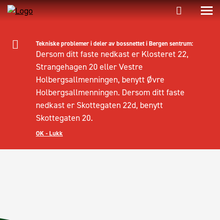
Tekniske problemer i deler av bossnettet i Bergen sentrum:
Dersom ditt faste nedkast er Klosteret 22,
Strangehagen 20 eller Vestre
Holbergsallmenningen, benytt Øvre
Holbergsallmenningen. Dersom ditt faste
nedkast er Skottegaten 22d, benytt
Skottegaten 20.
OK - Lukk