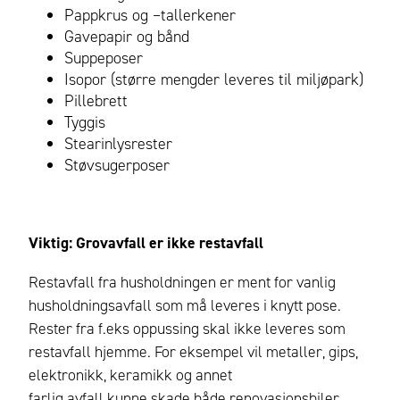
Pappkrus og –tallerkener
Gavepapir og bånd
Suppeposer
Isopor (større mengder leveres til miljøpark)
Pillebrett
Tyggis
Stearinlysrester
Støvsugerposer
Viktig: Grovavfall er ikke restavfall
Restavfall fra husholdningen er ment for vanlig
husholdningsavfall som må leveres i knytt pose.
Rester fra f.eks oppussing skal ikke leveres som
restavfall hjemme.
For eksempel vil metaller, gips,
elektronikk, keramikk og annet
farlig avfall kunne skade både renovasjonsbiler,