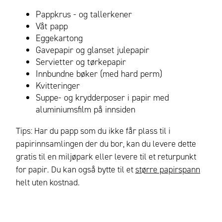
Pappkrus - og tallerkener
Våt papp
Eggekartong
Gavepapir og glanset julepapir
Servietter og tørkepapir
Innbundne bøker (med hard perm)
Kvitteringer
Suppe- og krydderposer i papir med
aluminiumsfilm på innsiden
Tips: Har du papp som du ikke får plass til i
papirinnsamlingen der du bor, kan du levere dette
gratis til en miljøpark eller levere til et returpunkt
for papir. Du kan også bytte til et
større papirspann
helt uten kostnad.