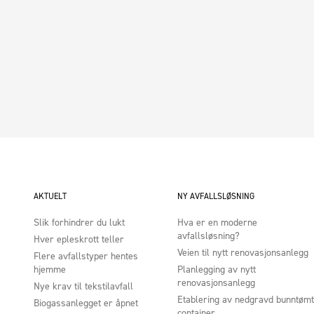
AKTUELT
NY AVFALLSLØSNING
Slik forhindrer du lukt
Hva er en moderne
avfallsløsning?
Hver epleskrott teller
Veien til nytt renovasjonsanlegg
Flere avfallstyper hentes
hjemme
Planlegging av nytt
renovasjonsanlegg
Nye krav til tekstilavfall
Etablering av nedgravd bunntømt
Biogassanlegget er åpnet
container