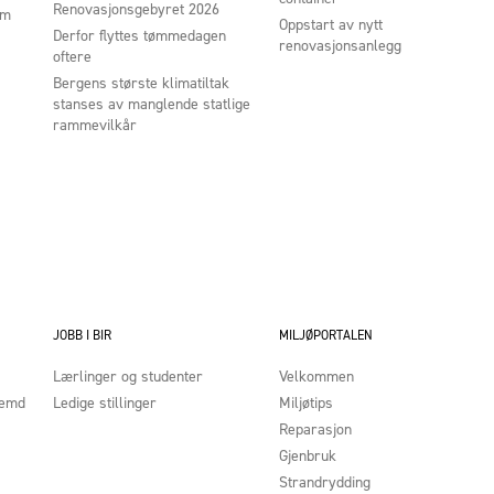
Renovasjonsgebyret 2026
um
Oppstart av nytt
Derfor flyttes tømmedagen
renovasjonsanlegg
oftere
Bergens største klimatiltak
stanses av manglende statlige
rammevilkår
JOBB I BIR
MILJØPORTALEN
Lærlinger og studenter
Velkommen
nemd
Ledige stillinger
Miljøtips
Reparasjon
Gjenbruk
Strandrydding