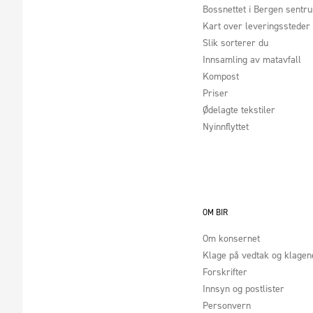
Bossnettet i Bergen sentr
Kart over leveringssteder
Slik sorterer du
Innsamling av matavfall
Kompost
Priser
Ødelagte tekstiler
Nyinnflyttet
OM BIR
Om konsernet
Klage på vedtak og klage
Forskrifter
Innsyn og postlister
Personvern