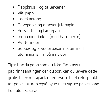
Pappkrus - og tallerkener
Våt papp
Eggekartong
Gavepapir og glanset julepapir
Servietter og tørkepapir
Innbundne bøker (med hard perm)
Kvitteringer
Suppe- og krydderposer i papir med
aluminiumsfilm på innsiden
Tips: Har du papp som du ikke får plass til i
papirinnsamlingen der du bor, kan du levere dette
gratis til en miljøpark eller levere til et returpunkt
for papir. Du kan også bytte til et
større papirspann
helt uten kostnad.