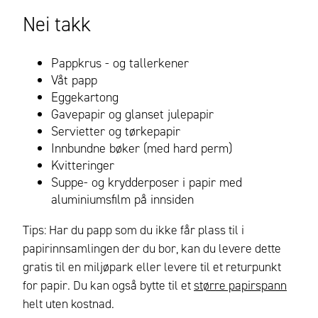
Nei takk
Pappkrus - og tallerkener
Våt papp
Eggekartong
Gavepapir og glanset julepapir
Servietter og tørkepapir
Innbundne bøker (med hard perm)
Kvitteringer
Suppe- og krydderposer i papir med
aluminiumsfilm på innsiden
Tips: Har du papp som du ikke får plass til i
papirinnsamlingen der du bor, kan du levere dette
gratis til en miljøpark eller levere til et returpunkt
for papir. Du kan også bytte til et
større papirspann
helt uten kostnad.