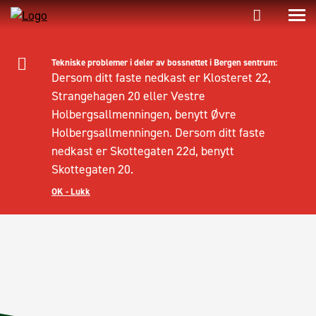
Tekniske problemer i deler av bossnettet i Bergen sentrum:
Dersom ditt faste nedkast er Klosteret 22,
Strangehagen 20 eller Vestre
Holbergsallmenningen, benytt Øvre
Holbergsallmenningen. Dersom ditt faste
nedkast er Skottegaten 22d, benytt
Skottegaten 20.
OK - Lukk