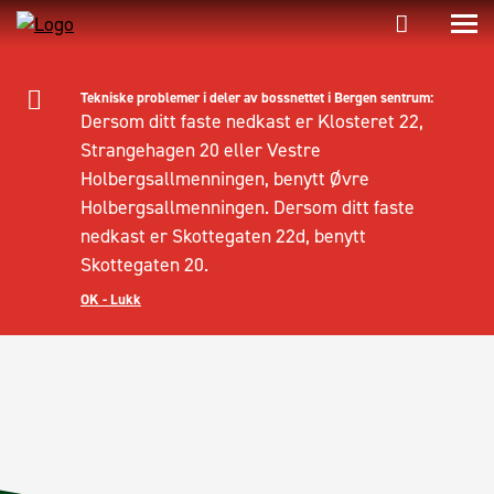
Tekniske problemer i deler av bossnettet i Bergen sentrum:
Dersom ditt faste nedkast er Klosteret 22,
Strangehagen 20 eller Vestre
Holbergsallmenningen, benytt Øvre
Holbergsallmenningen. Dersom ditt faste
nedkast er Skottegaten 22d, benytt
Skottegaten 20.
OK - Lukk