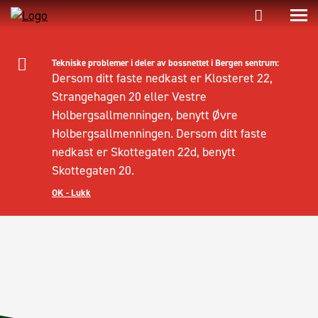
Tekniske problemer i deler av bossnettet i Bergen sentrum:
Dersom ditt faste nedkast er Klosteret 22,
Strangehagen 20 eller Vestre
Holbergsallmenningen, benytt Øvre
Holbergsallmenningen. Dersom ditt faste
nedkast er Skottegaten 22d, benytt
Skottegaten 20.
OK - Lukk