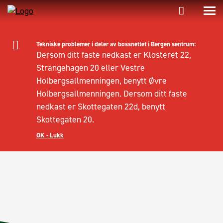
Tekniske problemer i deler av bossnettet i Bergen sentrum:
Dersom ditt faste nedkast er Klosteret 22,
Strangehagen 20 eller Vestre
Holbergsallmenningen, benytt Øvre
Holbergsallmenningen. Dersom ditt faste
nedkast er Skottegaten 22d, benytt
Skottegaten 20.
OK - Lukk