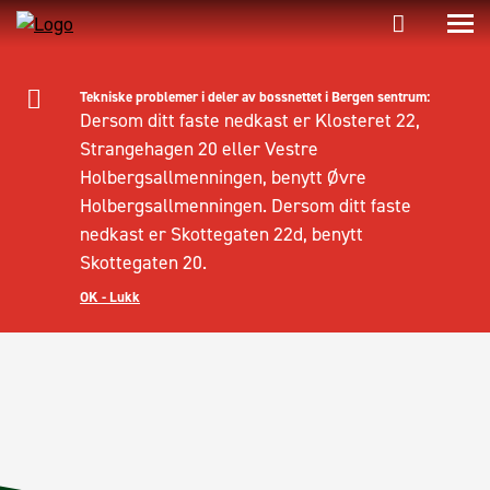
Tekniske problemer i deler av bossnettet i Bergen sentrum:
Dersom ditt faste nedkast er Klosteret 22,
Strangehagen 20 eller Vestre
Holbergsallmenningen, benytt Øvre
Holbergsallmenningen. Dersom ditt faste
nedkast er Skottegaten 22d, benytt
Skottegaten 20.
OK - Lukk