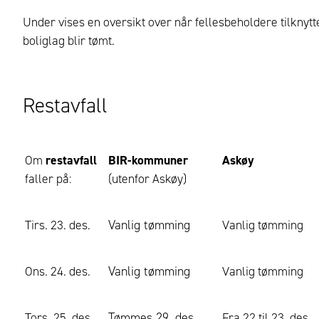
Under vises en oversikt over når fellesbeholdere tilknytt
boliglag blir tømt.
Restavfall
Om
restavfall
BIR-kommuner
Askøy
faller på:
(utenfor Askøy)
Vanlig tømming
Tirs. 23. des.
Vanlig tømming
Vanlig tømming
Ons. 24. des.
Vanlig tømming
Tømmes 29. des.
Tors. 25. des.
Fra 22.til 23. des.