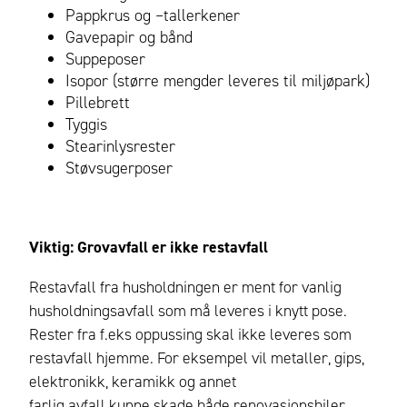
Pappkrus og –tallerkener
Gavepapir og bånd
Suppeposer
Isopor (større mengder leveres til miljøpark)
Pillebrett
Tyggis
Stearinlysrester
Støvsugerposer
Viktig: Grovavfall er ikke restavfall
Restavfall fra husholdningen er ment for vanlig
husholdningsavfall som må leveres i knytt pose.
Rester fra f.eks oppussing skal ikke leveres som
restavfall hjemme.
For eksempel vil metaller, gips,
elektronikk, keramikk og annet
farlig avfall kunne skade både renovasjonsbiler,