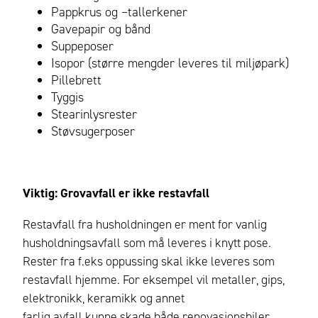
Pappkrus og –tallerkener
Gavepapir og bånd
Suppeposer
Isopor (større mengder leveres til miljøpark)
Pillebrett
Tyggis
Stearinlysrester
Støvsugerposer
Viktig: Grovavfall er ikke restavfall
Restavfall fra husholdningen er ment for vanlig
husholdningsavfall som må leveres i knytt pose.
Rester fra f.eks oppussing skal ikke leveres som
restavfall hjemme.
For eksempel vil metaller, gips,
elektronikk, keramikk og annet
farlig avfall kunne skade både renovasjonsbiler,