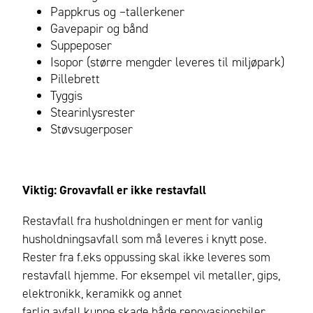
Pappkrus og –tallerkener
Gavepapir og bånd
Suppeposer
Isopor (større mengder leveres til miljøpark)
Pillebrett
Tyggis
Stearinlysrester
Støvsugerposer
Viktig: Grovavfall er ikke restavfall
Restavfall fra husholdningen er ment for vanlig
husholdningsavfall som må leveres i knytt pose.
Rester fra f.eks oppussing skal ikke leveres som
restavfall hjemme.
For eksempel vil metaller, gips,
elektronikk, keramikk og annet
farlig avfall kunne skade både renovasjonsbiler,