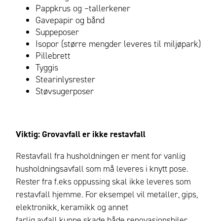
Pappkrus og –tallerkener
Gavepapir og bånd
Suppeposer
Isopor (større mengder leveres til miljøpark)
Pillebrett
Tyggis
Stearinlysrester
Støvsugerposer
Viktig: Grovavfall er ikke restavfall
Restavfall fra husholdningen er ment for vanlig
husholdningsavfall som må leveres i knytt pose.
Rester fra f.eks oppussing skal ikke leveres som
restavfall hjemme.
For eksempel vil metaller, gips,
elektronikk, keramikk og annet
farlig avfall kunne skade både renovasjonsbiler,