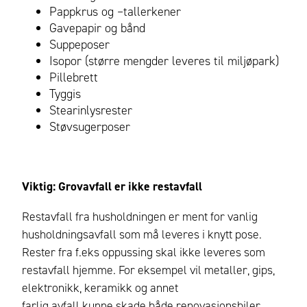
Pappkrus og –tallerkener
Gavepapir og bånd
Suppeposer
Isopor (større mengder leveres til miljøpark)
Pillebrett
Tyggis
Stearinlysrester
Støvsugerposer
Viktig: Grovavfall er ikke restavfall
Restavfall fra husholdningen er ment for vanlig
husholdningsavfall som må leveres i knytt pose.
Rester fra f.eks oppussing skal ikke leveres som
restavfall hjemme.
For eksempel vil metaller, gips,
elektronikk, keramikk og annet
farlig avfall kunne skade både renovasjonsbiler,