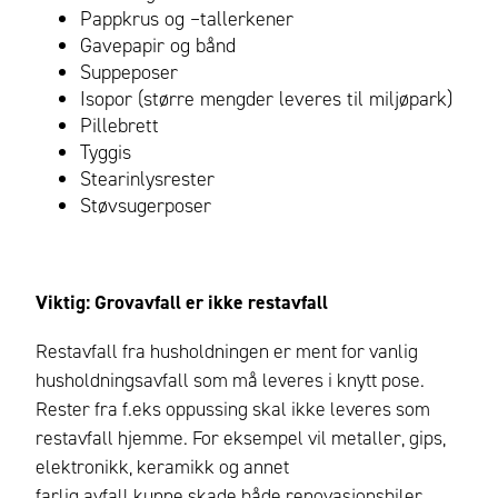
Pappkrus og –tallerkener
Gavepapir og bånd
Suppeposer
Isopor (større mengder leveres til miljøpark)
Pillebrett
Tyggis
Stearinlysrester
Støvsugerposer
Viktig: Grovavfall er ikke restavfall
Restavfall fra husholdningen er ment for vanlig
husholdningsavfall som må leveres i knytt pose.
Rester fra f.eks oppussing skal ikke leveres som
restavfall hjemme.
For eksempel vil metaller, gips,
elektronikk, keramikk og annet
farlig avfall kunne skade både renovasjonsbiler,