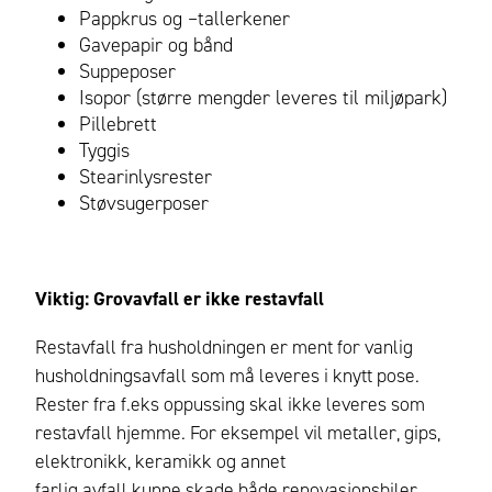
Pappkrus og –tallerkener
Gavepapir og bånd
Suppeposer
Isopor (større mengder leveres til miljøpark)
Pillebrett
Tyggis
Stearinlysrester
Støvsugerposer
Viktig: Grovavfall er ikke restavfall
Restavfall fra husholdningen er ment for vanlig
husholdningsavfall som må leveres i knytt pose.
Rester fra f.eks oppussing skal ikke leveres som
restavfall hjemme.
For eksempel vil metaller, gips,
elektronikk, keramikk og annet
farlig avfall kunne skade både renovasjonsbiler,