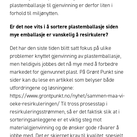
plastemballasje til gjenvinning er derfor liten i
forhold til miljønytten.
Er det noe vits i å sortere plastemballasje siden
mye emballasje er vanskelig å resirkulere?
Det har den siste tiden blitt satt fokus på ulike
problemer knyttet gjenvinning av plastemballasje,
men heldigvis jobbes det nå mye med å forbedre
markedet for gjenvunnet plast. På Grønt Punkt sine
sider kan du lese en artikkel som belyser både
utfordringene og løsningene:
https://www.grontpunkt.no/nyhet/sammen-maa-vi-
oeke-resirkuleringen/ Til tross prosesstap i
resirkuleringsstrømmen, så er det faktisk slik at i
sorteringsanleggene er et viktig steg mot
materialgjenvinning og de ønsker gode råvarer å
jobbe med. Det er skjerpet krav til kvalitet, spesielt