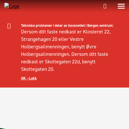
Tekniske problemer i deler av bossnettet i Bergen sentrum:
Dersom ditt faste nedkast er Klosteret 22,
Strangehagen 20 eller Vestre
Holbergsallmenningen, benytt Øvre
Holbergsallmenningen. Dersom ditt faste
nedkast er Skottegaten 22d, benytt
Skottegaten 20.
OK - Lukk