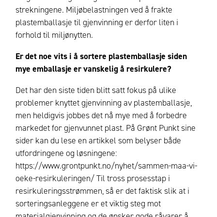
strekningene. Miljøbelastningen ved å frakte
plastemballasje til gjenvinning er derfor liten i
forhold til miljønytten.
Er det noe vits i å sortere plastemballasje siden
mye emballasje er vanskelig å resirkulere?
Det har den siste tiden blitt satt fokus på ulike
problemer knyttet gjenvinning av plastemballasje,
men heldigvis jobbes det nå mye med å forbedre
markedet for gjenvunnet plast. På Grønt Punkt sine
sider kan du lese en artikkel som belyser både
utfordringene og løsningene:
https://www.grontpunkt.no/nyhet/sammen-maa-vi-
oeke-resirkuleringen/ Til tross prosesstap i
resirkuleringsstrømmen, så er det faktisk slik at i
sorteringsanleggene er et viktig steg mot
materialgjenvinning og de ønsker gode råvarer å