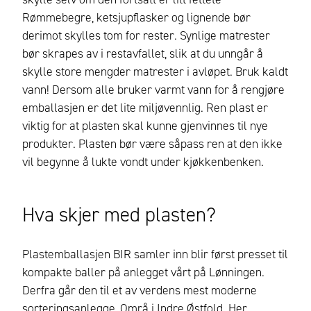
Rømmebegre, ketsjupflasker og lignende bør
derimot skylles tom for rester. Synlige matrester
bør skrapes av i restavfallet, slik at du unngår å
skylle store mengder matrester i avløpet. Bruk kaldt
vann! Dersom alle bruker varmt vann for å rengjøre
emballasjen er det lite miljøvennlig. Ren plast er
viktig for at plasten skal kunne gjenvinnes til nye
produkter. Plasten bør være såpass ren at den ikke
vil begynne å lukte vondt under kjøkkenbenken.
Hva skjer med plasten?
Plastemballasjen BIR samler inn blir først presset til
kompakte baller på anlegget vårt på Lønningen.
Derfra går den til et av verdens mest moderne
sorteringsanlegge, Områ i Indre Østfold. Her