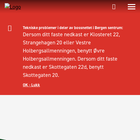
Tekniske problemer i deler av bossnettet i Bergen sentrum:
Dersom ditt faste nedkast er Klosteret 22,
Strangehagen 20 eller Vestre
Holbergsallmenningen, benytt Øvre
Holbergsallmenningen. Dersom ditt faste
nedkast er Skottegaten 22d, benytt
Skottegaten 20.
OK - Lukk