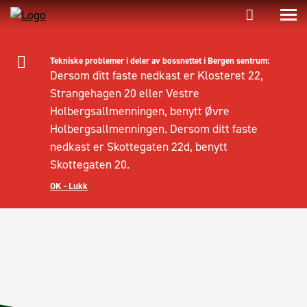
Tekniske problemer i deler av bossnettet i Bergen sentrum:
Dersom ditt faste nedkast er Klosteret 22,
Strangehagen 20 eller Vestre
Holbergsallmenningen, benytt Øvre
Holbergsallmenningen. Dersom ditt faste
nedkast er Skottegaten 22d, benytt
Skottegaten 20.
OK - Lukk