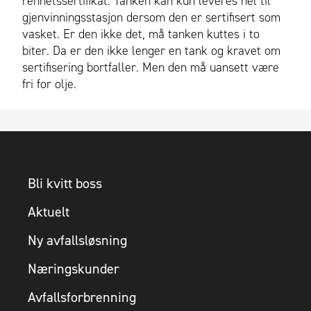
renhetssertifikat. Tanken kan kun leveres hel til
gjenvinningsstasjon dersom den er sertifisert som
vasket. Er den ikke det, må tanken kuttes i to
biter. Da er den ikke lenger en tank og kravet om
sertifisering bortfaller. Men den må uansett være
fri for olje.
Bli kvitt boss
Aktuelt
Ny avfallsløsning
Næringskunder
Avfallsforbrenning