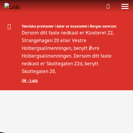
Tekniske problemer i deler av bossnettet i Bergen sentrum:
Dersom ditt faste nedkast er Klosteret 22,
Strangehagen 20 eller Vestre
Holbergsallmenningen, benytt Øvre
Holbergsallmenningen. Dersom ditt faste
nedkast er Skottegaten 22d, benytt
Skottegaten 20.
OK - Lukk