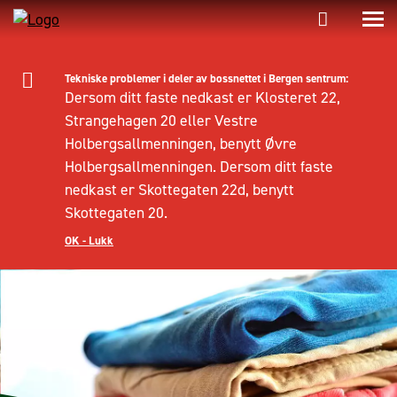
Tekniske problemer i deler av bossnettet i Bergen sentrum:
Dersom ditt faste nedkast er Klosteret 22,
Strangehagen 20 eller Vestre
Holbergsallmenningen, benytt Øvre
Holbergsallmenningen. Dersom ditt faste
nedkast er Skottegaten 22d, benytt
Skottegaten 20.
OK - Lukk