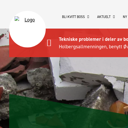
BLI KVITT BOSS
AKTUELT
NY
Tekniske problemer i deler av b
Holbergsallmenningen, benytt Øv