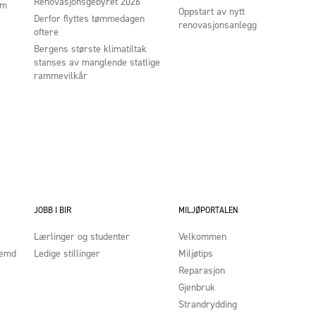
Renovasjonsgebyret 2026
um
Oppstart av nytt
Derfor flyttes tømmedagen
renovasjonsanlegg
oftere
Bergens største klimatiltak
stanses av manglende statlige
rammevilkår
JOBB I BIR
MILJØPORTALEN
Lærlinger og studenter
Velkommen
nemd
Ledige stillinger
Miljøtips
Reparasjon
Gjenbruk
Strandrydding