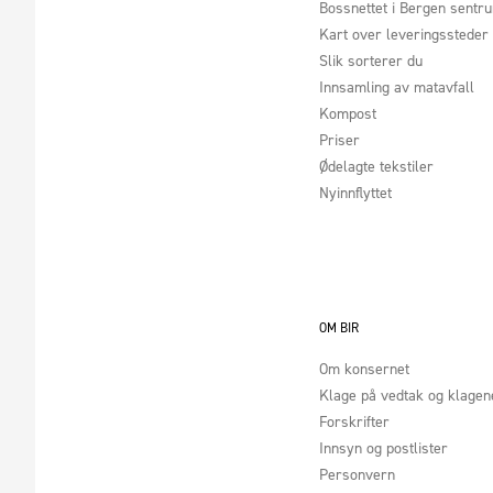
Bossnettet i Bergen sentr
Kart over leveringssteder
Slik sorterer du
Innsamling av matavfall
Kompost
Priser
Ødelagte tekstiler
Nyinnflyttet
OM BIR
Om konsernet
Klage på vedtak og klage
Forskrifter
Innsyn og postlister
Personvern