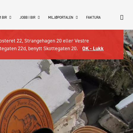
 BIR
JOBB I BIR
MILJØPORTALEN
FAKTURA
osteret 22, Strangehagen 20 eller Vestre
tegaten 22d, benytt Skottegaten 20.
OK - Lukk