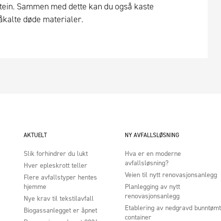
 stein. Sammen med dette kan du også kaste
 såkalte døde materialer.
AKTUELT
NY AVFALLSLØSNING
Slik forhindrer du lukt
Hva er en moderne
avfallsløsning?
Hver epleskrott teller
Veien til nytt renovasjonsanlegg
Flere avfallstyper hentes
hjemme
Planlegging av nytt
renovasjonsanlegg
Nye krav til tekstilavfall
Etablering av nedgravd bunntømt
Biogassanlegget er åpnet
container