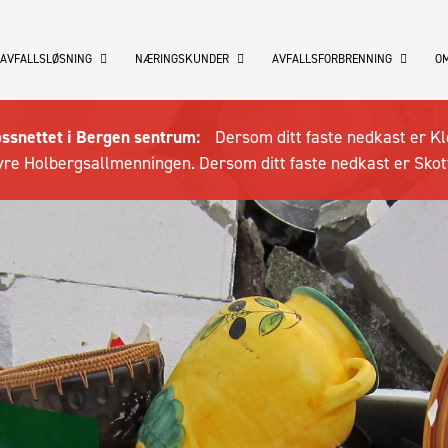
 AVFALLSLØSNING
NÆRINGSKUNDER
AVFALLSFORBRENNING
OM
ossnettet i Bergen sentrum:
Dersom ditt faste nedkast er Kl
re Holbergsallmenningen. Dersom ditt faste nedkast er Skot