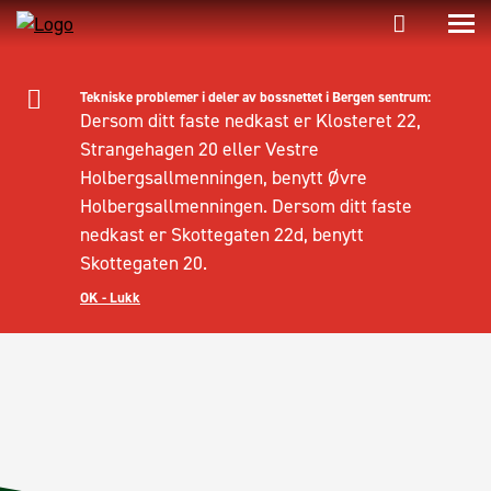
Tekniske problemer i deler av bossnettet i Bergen sentrum:
Dersom ditt faste nedkast er Klosteret 22,
Strangehagen 20 eller Vestre
Holbergsallmenningen, benytt Øvre
Holbergsallmenningen. Dersom ditt faste
nedkast er Skottegaten 22d, benytt
Skottegaten 20.
OK - Lukk