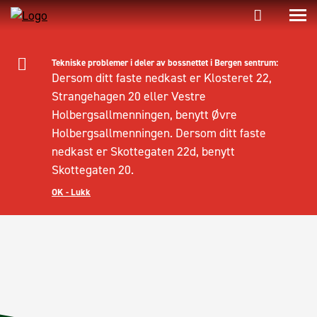
Tekniske problemer i deler av bossnettet i Bergen sentrum:
Dersom ditt faste nedkast er Klosteret 22,
Strangehagen 20 eller Vestre
Holbergsallmenningen, benytt Øvre
Holbergsallmenningen. Dersom ditt faste
nedkast er Skottegaten 22d, benytt
Skottegaten 20.
OK - Lukk