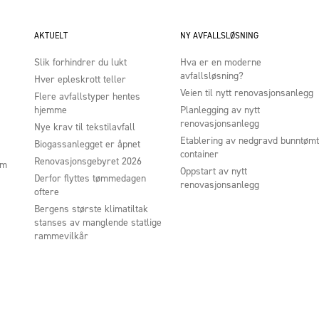
AKTUELT
NY AVFALLSLØSNING
Slik forhindrer du lukt
Hva er en moderne
avfallsløsning?
Hver epleskrott teller
Veien til nytt renovasjonsanlegg
Flere avfallstyper hentes
hjemme
Planlegging av nytt
renovasjonsanlegg
Nye krav til tekstilavfall
Etablering av nedgravd bunntømt
Biogassanlegget er åpnet
container
Renovasjonsgebyret 2026
um
Oppstart av nytt
Derfor flyttes tømmedagen
renovasjonsanlegg
oftere
Bergens største klimatiltak
stanses av manglende statlige
rammevilkår