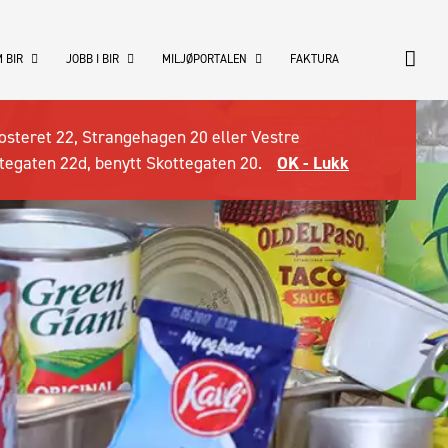
 BIR
JOBB I BIR
MILJØPORTALEN
FAKTURA
osteret 22, Strangehagen 20 eller Vestre
tegaten 22d, benytt Skottegaten 20.
OK - Lukk