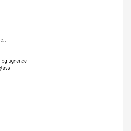
o.l
 og lignende
glass