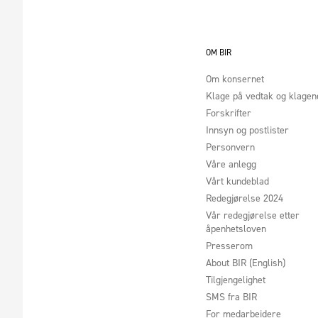
OM BIR
Om konsernet
Klage på vedtak og klage
Forskrifter
Innsyn og postlister
Personvern
Våre anlegg
Vårt kundeblad
Redegjørelse 2024
Vår redegjørelse etter
åpenhetsloven
Presserom
About BIR (English)
Tilgjengelighet
SMS fra BIR
For medarbeidere