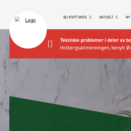
BLI KVITT BOSS
AKTUELT
NY
Tekniske problemer i deler av b
Holbergsallmenningen, benytt Øv