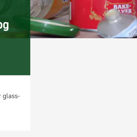
og
r glass-