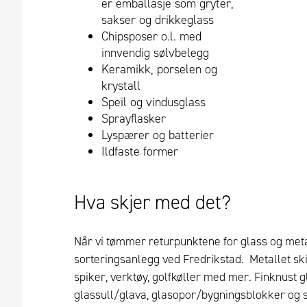
er emballasje som gryter,
sakser og drikkeglass
Chipsposer o.l. med
innvendig sølvbelegg
Keramikk, porselen og
krystall
Speil og vindusglass
Sprayflasker
Lyspærer og batterier
Ildfaste former
Hva skjer med det?
Når vi tømmer returpunktene for glass og metal
sorteringsanlegg ved Fredrikstad. Metallet ski
spiker, verktøy, golfkøller med mer. Finknust g
glassull/glava, glasopor/bygningsblokker og s