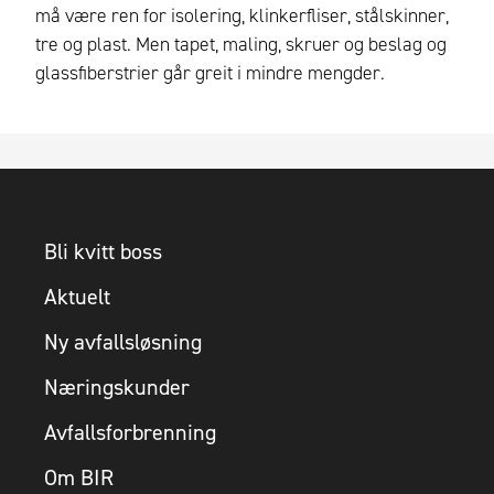
må være ren for isolering, klinkerfliser, stålskinner,
tre og plast. Men tapet, maling, skruer og beslag og
glassfiberstrier går greit i mindre mengder.
Bli kvitt boss
Aktuelt
Ny avfallsløsning
Næringskunder
Avfallsforbrenning
Om BIR