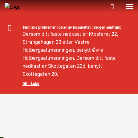
Tekniske problemer i deler av bossnettet i Bergen sentrum:
Dersom ditt faste nedkast er Klosteret 22,
Strangehagen 20 eller Vestre
Holbergsallmenningen, benytt Øvre
Holbergsallmenningen. Dersom ditt faste
nedkast er Skottegaten 22d, benytt
Skottegaten 20.
OK - Lukk