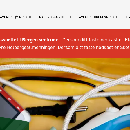
 AVFALLSLØSNING
NÆRINGSKUNDER
AVFALLSFORBRENNING
OM
ossnettet i Bergen sentrum:
Dersom ditt faste nedkast er Kl
re Holbergsallmenningen. Dersom ditt faste nedkast er Skot