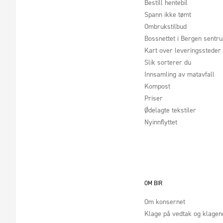
Bestill hentebil
Spann ikke tømt
Ombrukstilbud
Bossnettet i Bergen sentr
Kart over leveringssteder
Slik sorterer du
Innsamling av matavfall
Kompost
Priser
Ødelagte tekstiler
Nyinnflyttet
OM BIR
Om konsernet
Klage på vedtak og klage