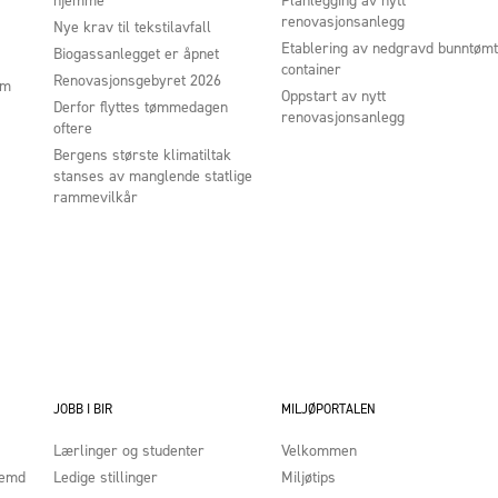
hjemme
Planlegging av nytt
renovasjonsanlegg
Nye krav til tekstilavfall
Etablering av nedgravd bunntømt
Biogassanlegget er åpnet
container
Renovasjonsgebyret 2026
um
Oppstart av nytt
Derfor flyttes tømmedagen
renovasjonsanlegg
oftere
Bergens største klimatiltak
stanses av manglende statlige
rammevilkår
JOBB I BIR
MILJØPORTALEN
Lærlinger og studenter
Velkommen
nemd
Ledige stillinger
Miljøtips