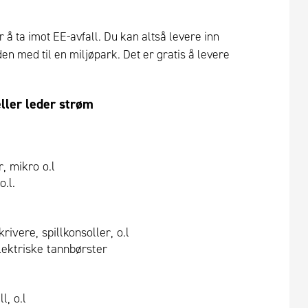
 å ta imot EE-avfall. Du kan altså levere inn
den med til en miljøpark. Det er gratis å levere
ller leder strøm
, mikro o.l
.l.
ivere, spillkonsoller, o.l
lektriske tannbørster
l, o.l