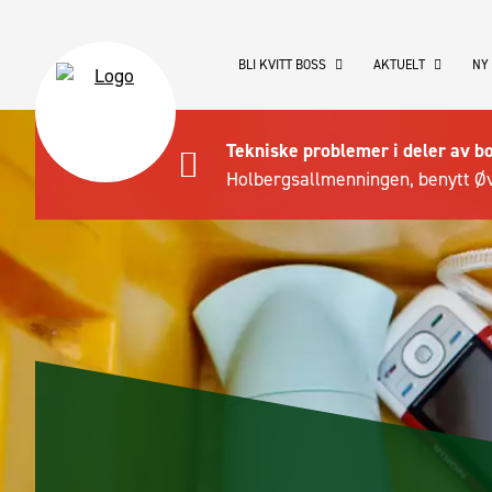
BLI KVITT BOSS
AKTUELT
NY
Tekniske problemer i deler av b
Holbergsallmenningen, benytt Øv