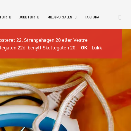
 BIR
JOBB I BIR
MILJØPORTALEN
FAKTURA
osteret 22, Strangehagen 20 eller Vestre
tegaten 22d, benytt Skottegaten 20.
OK - Lukk