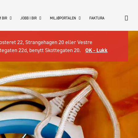
 BIR
JOBB I BIR
MILJØPORTALEN
FAKTURA
osteret 22, Strangehagen 20 eller Vestre
tegaten 22d, benytt Skottegaten 20.
OK - Lukk