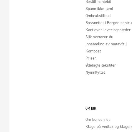
Bestill hentebil
Spann ikke tømt
Ombrukstilbud
Bossnettet i Bergen sentr
Kart over leveringssteder
Slik sorterer du
Innsamling av matavfall
Kompost
Priser
Ødelagte tekstiler
Nyinnflyttet
OM BIR
Om konsernet
Klage på vedtak og klage