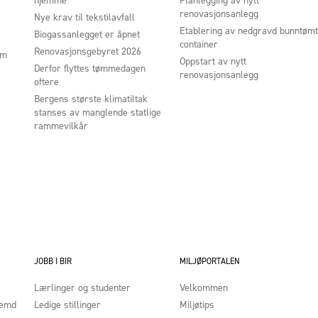
hjemme
Planlegging av nytt
renovasjonsanlegg
Nye krav til tekstilavfall
Etablering av nedgravd bunntømt
Biogassanlegget er åpnet
container
Renovasjonsgebyret 2026
um
Oppstart av nytt
Derfor flyttes tømmedagen
renovasjonsanlegg
oftere
Bergens største klimatiltak
stanses av manglende statlige
rammevilkår
JOBB I BIR
MILJØPORTALEN
Lærlinger og studenter
Velkommen
nemd
Ledige stillinger
Miljøtips