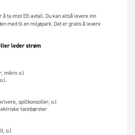
 å ta imot EE-avfall. Du kan altså levere inn
den med til en miljøpark. Det er gratis å levere
ller leder strøm
, mikro o.l
.l.
ivere, spillkonsoller, o.l
lektriske tannbørster
l, o.l