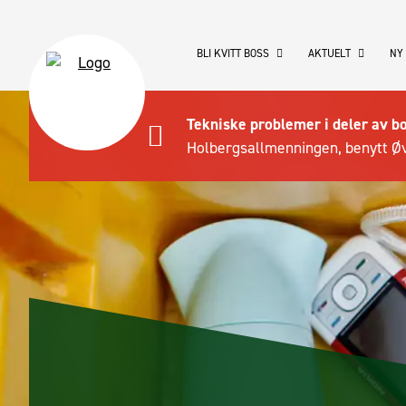
BLI KVITT BOSS
AKTUELT
NY
Tekniske problemer i deler av b
Holbergsallmenningen, benytt Øv