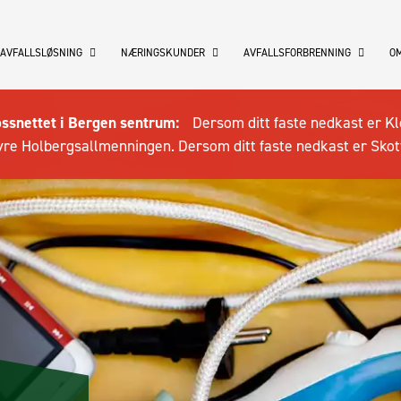
 AVFALLSLØSNING
NÆRINGSKUNDER
AVFALLSFORBRENNING
OM
ossnettet i Bergen sentrum:
Dersom ditt faste nedkast er Kl
re Holbergsallmenningen. Dersom ditt faste nedkast er Skot