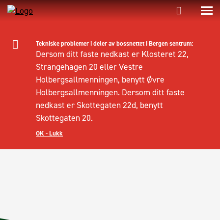
Tekniske problemer i deler av bossnettet i Bergen sentrum:
Dersom ditt faste nedkast er Klosteret 22,
Strangehagen 20 eller Vestre
Holbergsallmenningen, benytt Øvre
Holbergsallmenningen. Dersom ditt faste
nedkast er Skottegaten 22d, benytt
Skottegaten 20.
OK - Lukk