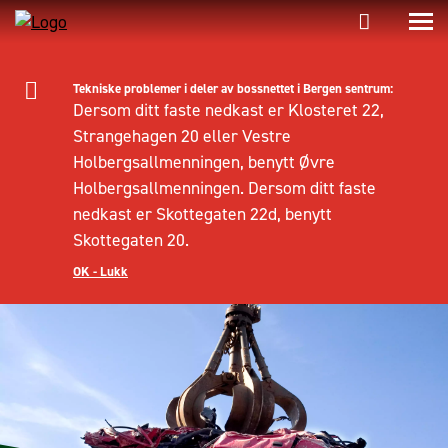
Tekniske problemer i deler av bossnettet i Bergen sentrum:
Dersom ditt faste nedkast er Klosteret 22,
Strangehagen 20 eller Vestre
Holbergsallmenningen, benytt Øvre
Holbergsallmenningen. Dersom ditt faste
nedkast er Skottegaten 22d, benytt
Skottegaten 20.
OK - Lukk