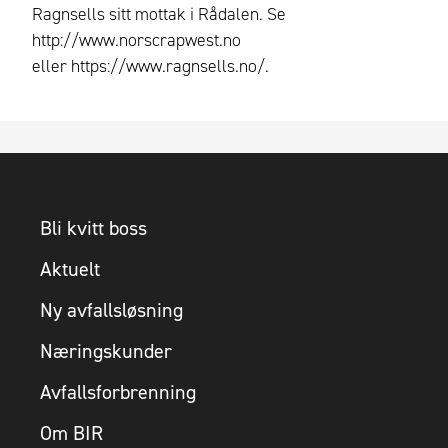
Ragnsells sitt mottak i Rådalen. Se
http://www.norscrapwest.no
eller https://www.ragnsells.no/.
Bli kvitt boss
Aktuelt
Ny avfallsløsning
Næringskunder
Avfallsforbrenning
Om BIR