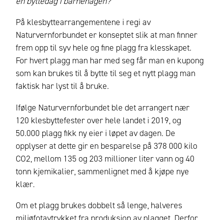
en byttedag i barnehagen?
På klesbyttearrangementene i regi av
Naturvernforbundet er konseptet slik at man finner
frem opp til syv hele og fine plagg fra klesskapet.
For hvert plagg man har med seg får man en kupong
som kan brukes til å bytte til seg et nytt plagg man
faktisk har lyst til å bruke.
Ifølge Naturvernforbundet ble det arrangert nær
120 klesbyttefester over hele landet i 2019, og
50.000 plagg fikk ny eier i løpet av dagen. De
opplyser at dette gir en besparelse på 378 000 kilo
CO2, mellom 135 og 203 millioner liter vann og 40
tonn kjemikalier, sammenlignet med å kjøpe nye
klær.
Om et plagg brukes dobbelt så lenge, halveres
miljøfotavtrykket fra produksjon av plagget. Derfor