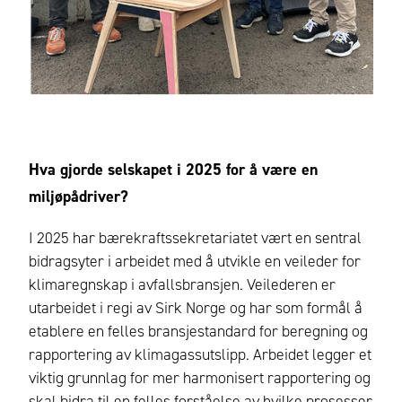
Hva gjorde selskapet i 2025 for å være en
miljøpådriver?
I 2025 har bærekraftssekretariatet vært en sentral
bidragsyter i arbeidet med å utvikle en veileder for
klimaregnskap i avfallsbransjen. Veilederen er
utarbeidet i regi av Sirk Norge og har som formål å
etablere en felles bransjestandard for beregning og
rapportering av klimagassutslipp. Arbeidet legger et
viktig grunnlag for mer harmonisert rapportering og
skal bidra til en felles forståelse av hvilke prosesser