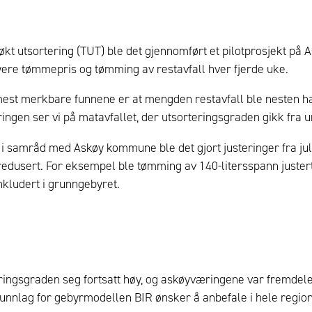
 økt utsortering (TUT) ble det gjennomført et pilotprosjekt på
ere tømmepris og tømming av restavfall hver fjerde uke.
mest merkbare funnene er at mengden restavfall ble nesten hal
ingen ser vi på matavfallet, der utsorteringsgraden gikk fra u
g i samråd med Askøy kommune ble det gjort justeringer fra juli
edusert. For eksempel ble tømming av 140-litersspann justert 
inkludert i grunngebyret.
ngsgraden seg fortsatt høy, og askøyværingene var fremdeles 
g grunnlag for gebyrmodellen BIR ønsker å anbefale i hele regio