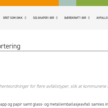
ÅRET SOM GIKK
SELSKAPER I BIR
BÆREKRAFT I BIR
AVFALLS
ortering
 henteordninger for flere avfallstyper, slik at kommunene
, papp og papir samt glass- og metallemballasjeavfall samles i