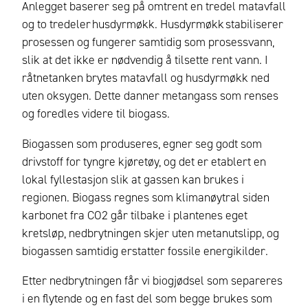
Anlegget baserer seg på omtrent en tredel matavfall
og to tredeler husdyrmøkk. Husdyrmøkk stabiliserer
prosessen og fungerer samtidig som prosessvann,
slik at det ikke er nødvendig å tilsette rent vann. I
råtnetanken brytes matavfall og husdyrmøkk ned
uten oksygen. Dette danner metangass som renses
og foredles videre til biogass.
Biogassen som produseres, egner seg godt som
drivstoff for tyngre kjøretøy, og det er etablert en
lokal fyllestasjon slik at gassen kan brukes i
regionen. Biogass regnes som klimanøytral siden
karbonet fra CO2 går tilbake i plantenes eget
kretsløp, nedbrytningen skjer uten metanutslipp, og
biogassen samtidig erstatter fossile energikilder.
Etter nedbrytningen får vi biogjødsel som separeres
i en flytende og en fast del som begge brukes som