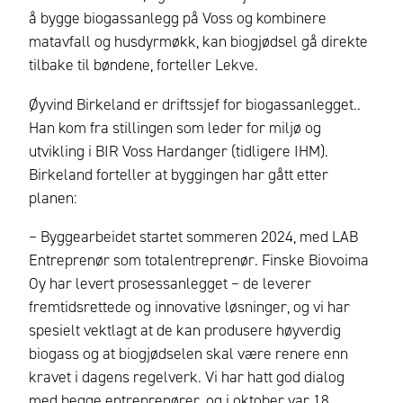
å bygge biogassanlegg på Voss og kombinere
matavfall og husdyrmøkk, kan biogjødsel gå direkte
tilbake til bøndene, forteller Lekve.
Øyvind Birkeland er driftssjef for biogassanlegget..
Han kom fra stillingen som leder for miljø og
utvikling i BIR Voss Hardanger (tidligere IHM).
Birkeland forteller at byggingen har gått etter
planen:
– Byggearbeidet startet sommeren 2024, med LAB
Entreprenør som totalentreprenør. Finske Biovoima
Oy har levert prosessanlegget – de leverer
fremtidsrettede og innovative løsninger, og vi har
spesielt vektlagt at de kan produsere høyverdig
biogass og at biogjødselen skal være renere enn
kravet i dagens regelverk. Vi har hatt god dialog
med begge entreprenører, og i oktober var 18