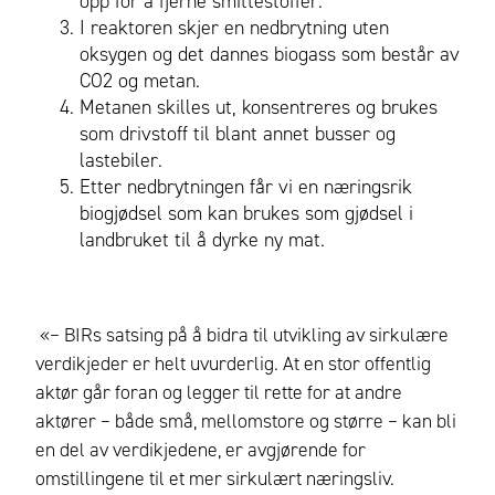
opp for å fjerne smittestoffer.
I reaktoren skjer en nedbrytning uten
oksygen og det dannes biogass som består av
CO2 og metan.
Metanen skilles ut, konsentreres og brukes
som drivstoff til blant annet busser og
lastebiler.
Etter nedbrytningen får vi en næringsrik
biogjødsel som kan brukes som gjødsel i
landbruket til å dyrke ny mat.
«– BIRs satsing på å bidra til utvikling av sirkulære
verdikjeder er helt uvurderlig. At en stor offentlig
aktør går foran og legger til rette for at andre
aktører – både små, mellomstore og større – kan bli
en del av verdikjedene, er avgjørende for
omstillingene til et mer sirkulært næringsliv.