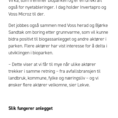
Virka, som fremmer bioparken og er en drivkraft
også for nyetableringer. I dag holder Invertapro og
Voss Microz til der.
Det jobbes også sammen med Voss herad og Bjørke
Sandtak om boring etter grunnvarme, som vil kunne
bidra positivt til biogassanlegget og andre aktører i
parken. Flere aktører har vist interesse for å delta i
utviklingen i bioparken.
– Dette viser at vi får til mye når ulike aktører
trekker i samme retning – fra avfallsbransjen til
landbruk, kommune, fylke og næringsliv – og vi
ønsker flere aktører velkomne, sier Lekve.
Slik fungerer anlegget